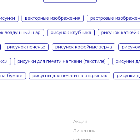
исунки
векторные изображения
растровые изображе
ок воздушный шар
рисунок клубника
рисунок капкейк
рисунок печенье
рисунок кофейные зерна
рисунок
кси
рисунки для печати на ткани (текстиле)
рисунки дл
 на бумаге
рисунки для печати на открытках
рисунки д
Акции
Лицензия