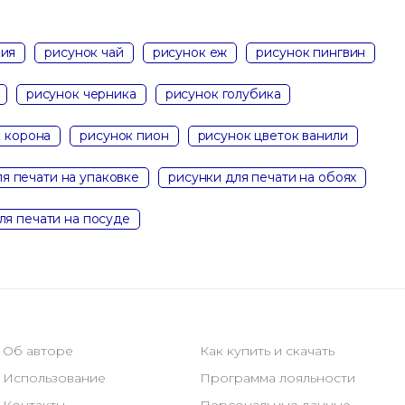
ния
рисунок чай
рисунок еж
рисунок пингвин
рисунок черника
рисунок голубика
 корона
рисунок пион
рисунок цветок ванили
я печати на упаковке
рисунки для печати на обоях
ля печати на посуде
Об авторе
Как купить и скачать
Использование
Программа лояльности