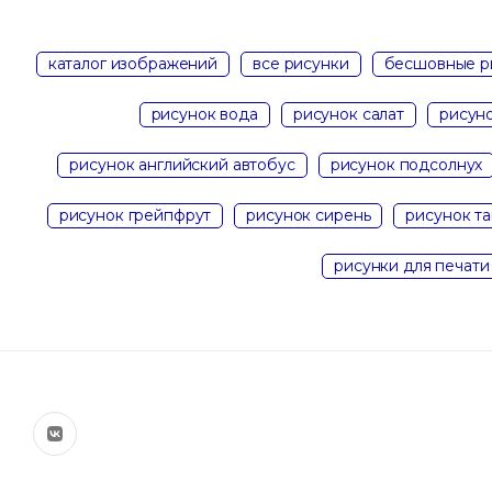
каталог изображений
все рисунки
бесшовные р
рисунок вода
рисунок салат
рисун
рисунок английский автобус
рисунок подсолнух
рисунок грейпфрут
рисунок сирень
рисунок та
рисунки для печати