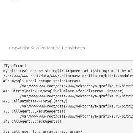
Copyright © 2026 Marina Fomicheva
[TypeError] 

mysqli::real_escape_string(): Argument #1 ($string) must be of 
/var/www/www-root/data/www/vektornaya-grafika.ru/bitrix/modules
#0: mysqli->real_escape_string(array)

	/var/www/www-root/data/www/vektornaya-grafika.ru/bitrix/modules/main/lib/db/mysqlisqlhelper.php:405

#1: Bitrix\Main\DB\MysqliSqlHelper->forSql(array, integer)

	/var/www/www-root/data/www/vektornaya-grafika.ru/bitrix/modules/main/classes/general/database.php:700

#2: CAllDatabase->ForSql(array)

	/var/www/www-root/data/www/vektornaya-grafika.ru/bitrix/modules/main/classes/general/agent.php:549

#3: CAllAgent::ExecuteAgents()

	/var/www/www-root/data/www/vektornaya-grafika.ru/bitrix/modules/main/classes/general/agent.php:357

#4: CAllAgent::CheckAgents()

#5: call_user_func_array(array, array)
