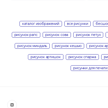
каталог изображений
все рисунки
бесшо
рисунок рапс
рисунок сова
рисунок петух
рисунок миндаль
рисунок кешью
рисунок а
рисунок артишок
рисунок спаржа
ри
рисунки для печати