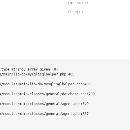
Лицензия
Оферта
type string, array given (0)

/main/lib/db/mysqlisqlhelper.php:405
