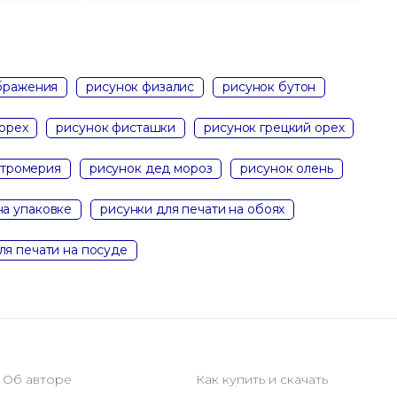
бражения
рисунок физалис
рисунок бутон
орех
рисунок фисташки
рисунок грецкий орех
стромерия
рисунок дед мороз
рисунок олень
на упаковке
рисунки для печати на обоях
ля печати на посуде
Об авторе
Как купить и скачать