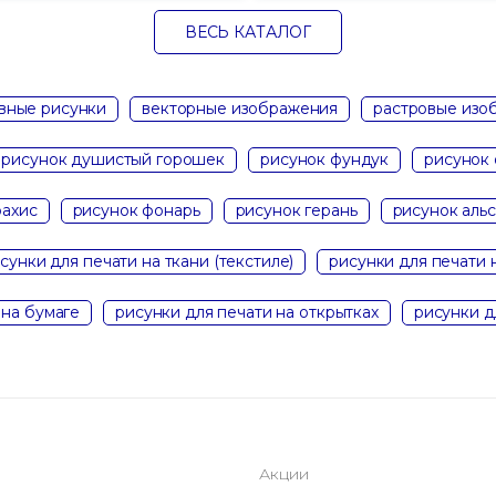
ВЕСЬ КАТАЛОГ
вные рисунки
векторные изображения
растровые изо
рисунок душистый горошек
рисунок фундук
рисунок 
рахис
рисунок фонарь
рисунок герань
рисунок аль
сунки для печати на ткани (текстиле)
рисунки для печати 
 на бумаге
рисунки для печати на открытках
рисунки д
Акции