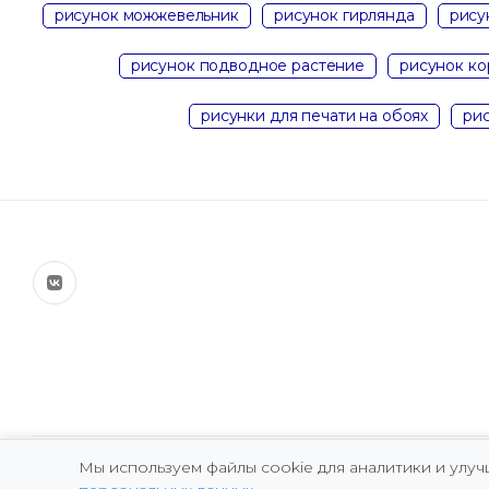
рисунок можжевельник
рисунок гирлянда
рису
рисунок подводное растение
рисунок ко
рисунки для печати на обоях
рис
Мы используем файлы cookie для аналитики и улу
Copyright © 2026 Marina Fomicheva