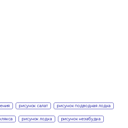
жения
рисунок салат
рисунок подводная лодка
клякса
рисунок лодка
рисунок незабудка