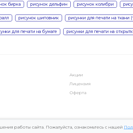
нок бирка
рисунок дельфин
рисунок колибри
рису
ралл
рисунок шиповник
рисунки для печати на ткани (
унки для печати на бумаге
рисунки для печати на открытк
Акции
Лицензия
Оферта
чшения работы сайта. Пожалуйста, ознакомьтесь с нашей
Пол