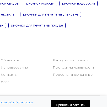
нок сакура
рисунок колосья
рисунок водоросль
текстиле)
рисунки для печати на упаковке
ах
рисунки для печати на посуде
Об авторе
Как купить и скачать
Использование
Программа лояльности
Контакты
Персональные данные
Блог
итикой обработки
Принять и закрыть