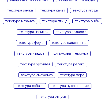
текстура рамка
текстура канат
текстура ягода
текстура мозаика
текстура птица
текстура рыбы
текстура напиток
текстура подарок
текстура фрукт
текстура валентинка
текстура квадрат
цитрусовая текстура
текстура орхидея
текстура релакс
текстура снежинка
текстура перо
текстура собака
текстура путешествие
текстура отпуск