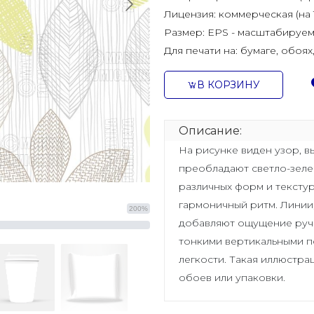
Лицензия:
коммерческая (на 
Размер:
EPS - масштабируем
Для печати на:
бумаге, обоях
В КОРЗИНУ
Описание:
На рисунке виден узор, в
преобладают светло-зеле
различных форм и текстур
гармоничный ритм. Линии
200%
добавляют ощущение ручн
тонкими вертикальными 
легкости. Такая иллюстра
обоев или упаковки.