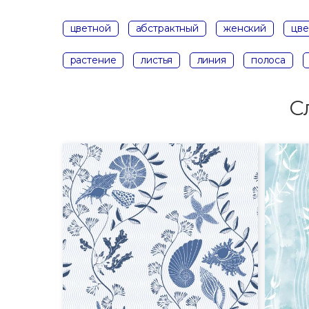
цветной
абстрактный
женский
цве
растение
листья
линия
полоса
С