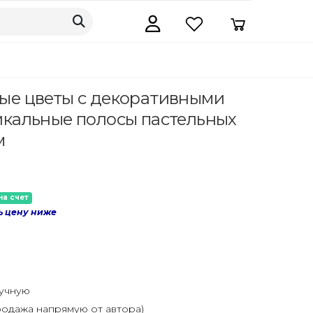
ые цветы с декоративными
икальные полосы пастельных
м
на счет
ь цену ниже
ручную
одажа напрямую от автора)