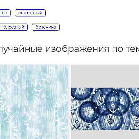
ток
цветочный
полосатый
ботаника
лучайные изображения по те