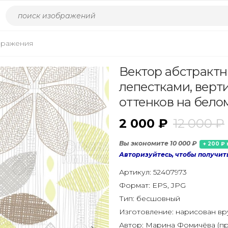
бражения
Вектор абстрактн
лепестками, верт
оттенков на бело
2 000 ₽
12 000 ₽
Вы экономите 10 000 ₽
+ 200 ₽ 
Авторизуйтесь, чтобы получит
Артикул:
52407973
Формат:
EPS, JPG
Тип:
бесшовный
Изготовление:
нарисован в
Автор:
Марина Фомичёва (пр