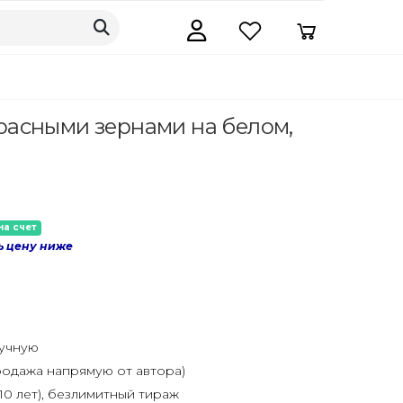
красными зернами на белом,
на счет
ь цену ниже
ручную
одажа напрямую от автора)
10 лет), безлимитный тираж