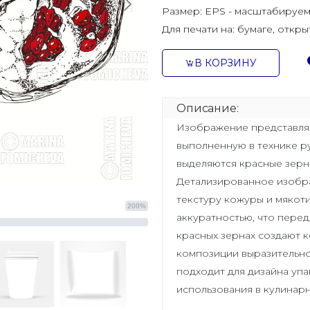
Размер:
EPS - масштабируем
Для печати на:
бумаге, откры
В КОРЗИНУ
Описание:
Изображение представляе
выполненную в технике р
выделяются красные зерна
Детализированное изобр
текстуру кожуры и мякот
200%
аккуратностью, что перед
красных зернах создают 
композиции выразительно
подходит для дизайна упа
использования в кулинарн