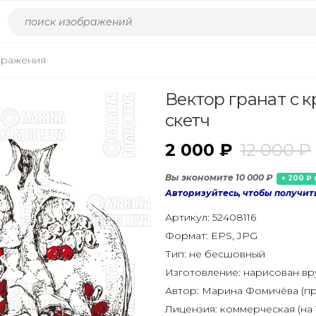
бражения
Вектор гранат с 
скетч
2 000 ₽
12 000 ₽
Вы экономите 10 000 ₽
+ 200 ₽ 
Авторизуйтесь, чтобы получит
Артикул:
52408116
Формат:
EPS, JPG
Тип:
не бесшовный
Изготовление:
нарисован в
Автор:
Марина Фомичёва (пр
Лицензия:
коммерческая (на 