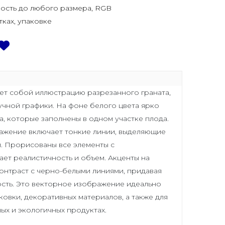
ость до любого размера, RGB
тках, упаковке
т собой иллюстрацию разрезанного граната,
учной графики. На фоне белого цвета ярко
, которые заполнены в одном участке плода.
ажение включает тонкие линии, выделяющие
и. Прорисованы все элементы с
ает реалистичность и объем. Акценты на
контраст с черно-белыми линиями, придавая
сть. Это векторное изображение идеально
ковки, декоративных материалов, а также для
ых и экологичных продуктах.