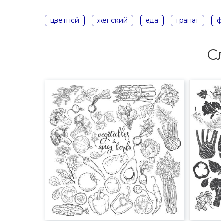
цветной
женский
еда
гранат
ф
С