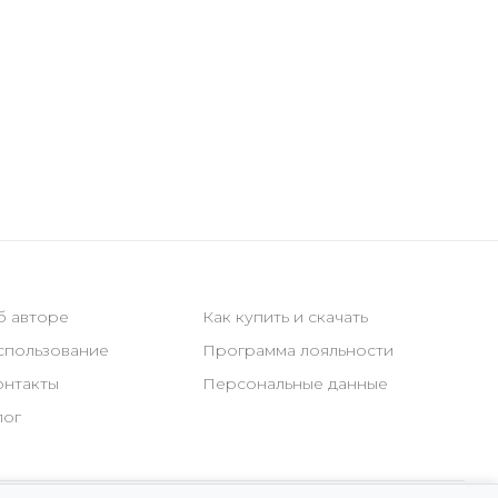
б авторе
Как купить и скачать
спользование
Программа лояльности
онтакты
Персональные данные
лог