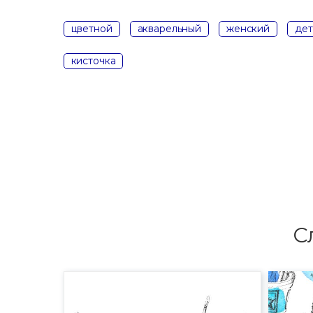
цветной
акварельный
женский
дет
кисточка
С