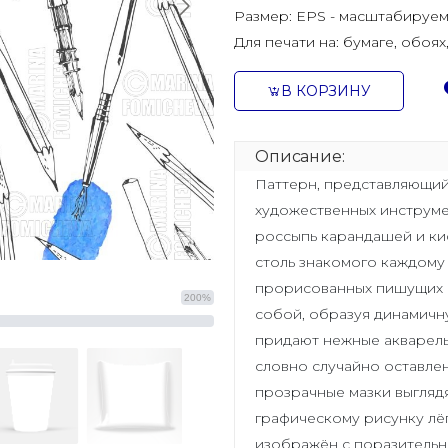
Размер:
EPS - масштабируем
Для печати на:
бумаге, обоях
В КОРЗИНУ
Описание:
Паттерн, представляющий
художественных инструм
россыпь карандашей и кис
столь знакомого каждому
прорисованных пишущих 
200%
собой, образуя динамичн
придают нежные акварель
словно случайно оставле
прозрачные мазки выгляд
графическому рисунку лё
изображён с поразительн