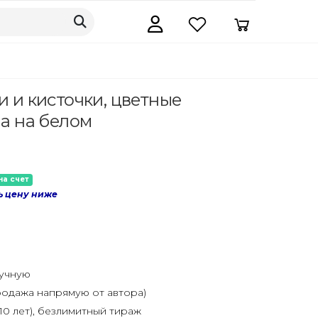
 и кисточки, цветные
а на белом
на счет
ь цену ниже
ручную
одажа напрямую от автора)
10 лет), безлимитный тираж