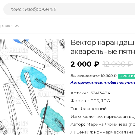
бражения
Вектор карандаши
акварельные пятн
2 000 ₽
12 000 ₽
Вы экономите 10 000 ₽
+ 200 ₽ 
Авторизуйтесь, чтобы получит
Артикул:
52413484
Формат:
EPS, JPG
Тип:
бесшовный
Изготовление:
нарисован в
Автор:
Марина Фомичёва (пр
Лицензия:
коммерческая (на 