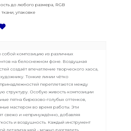
ость до любого размера, RGB
, ткани, упаковке
 собой композицию из различных
ентов на белоснежном фоне. Воздушная
тей создаёт впечатление творческого хаоса,
 художнику. Тонкие линии чётко
принадлежностей переплетаются между
ую структуру. Особую живость композиции
ные пятна бирюзово-голубых оттенков,
нные мастером во время работы. Эти
ят свежо и непринуждённо, добавляя
гкость и воздушность. Каждый инструмент
ой детализацией - можно разглядеть