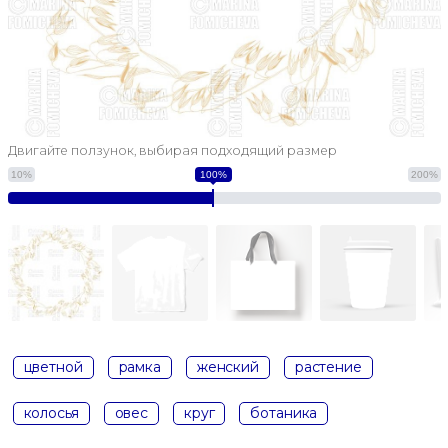
Двигайте ползунок, выбирая подходящий размер
10%
100%
200%
цветной
рамка
женский
растение
колосья
овес
круг
ботаника