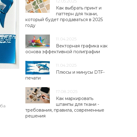
12.05.2025
Как выбрать принт и
паттерн для ткани,
который будет продаваться в 2025
году
11.04.2025
Векторная графика как
основа эффективной полиграфии
11.04.2025
Плюсы и минусы DTF-
печати
17.08.2025
Как маркировать
штампы для ткани -
оба
требования, правила, современные
решения