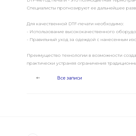
DTF-метод печати - это полноцветная термотра
Специалисты прогнозируют ее дальнейшее разв
Для качественной DTF-печати необходимо:
- Использование высококачественного оборуд
- Правильный уход за одеждой с нанесенным и
Преимущество технологии в возможности создав
практически устраняя ограничения традиционны
Все записи