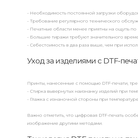
- Необходимость постоянной загрузки оборудо
- Требование регулярного технического обслу
- Печатные области менее приятны на ощупь п
- Большие тиражи требуют значительного време
- Себестоимость в два раза выше, чем при испо
Уход за изделиями с DTF-печ
Принты, нанесенные с помощью DTF-печати, тре
- Стирка вывернутых наизнанку изделий при тем
- Глажка с изнаночной стороны при температуре
Важно отметить, что цифровая DTF-печать особ
изображение другими методами.