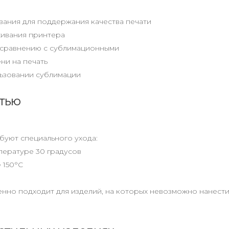
вания для поддержания качества печати
живания принтера
о сравнению с сублимационными
ни на печать
льзовании сублимации
атью
буют специального ухода:
пературе 30 градусов
 150°C
енно подходит для изделий, на которых невозможно нанест