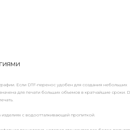
огиями
графии. Если DTF-перенос удобен для создания небольших
начена для печати больших объемов в кратчайшие сроки. D
ечать.
а изделиях с водоотталкивающей пропиткой.