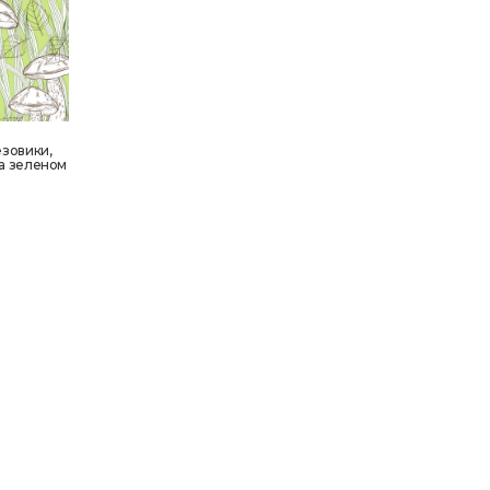
зовики,
на зеленом