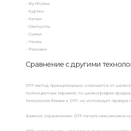
- Футболки
- Куртки
- Кепки
- Свитшоты
- Сумки
- Чехлы
- Рюкзаки
Сравнение с другими технол
DTF-метод принципиально отличается от шелко
полноцветных тиражей, то шелкография предназ
технология ближе к DTF, но использует прямую п
Важное ограничение: DTF-печать невозможна н