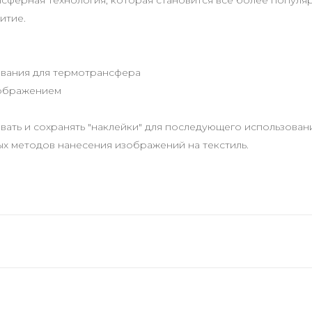
нсферная технология, которая становится все более популя
итие.
ования для термотрансфера
зображением
ать и сохранять "наклейки" для последующего использовани
х методов нанесения изображений на текстиль.