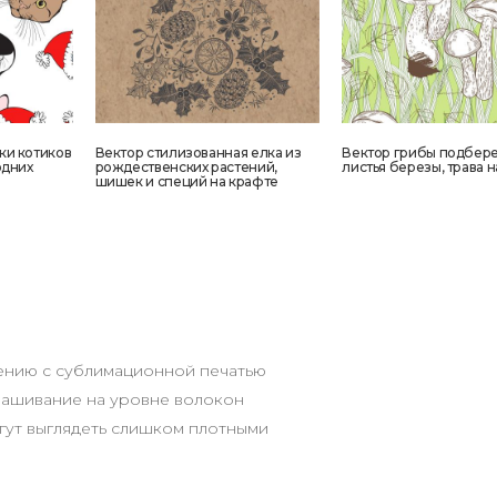
ки котиков
Вектор стилизованная елка из
Вектор грибы подбере
одних
рождественских растений,
листья березы, трава 
шишек и специй на крафте
нению с сублимационной печатью
крашивание на уровне волокон
гут выглядеть слишком плотными