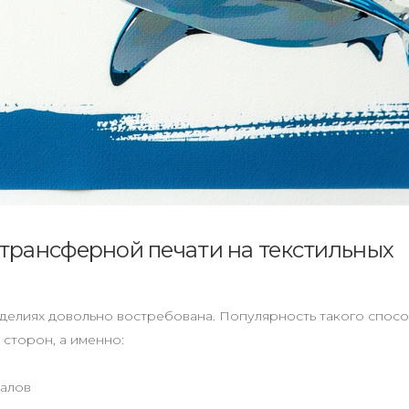
отрансферной печати на текстильных
изделиях довольно востребована. Популярность такого спос
сторон, а именно:
иалов