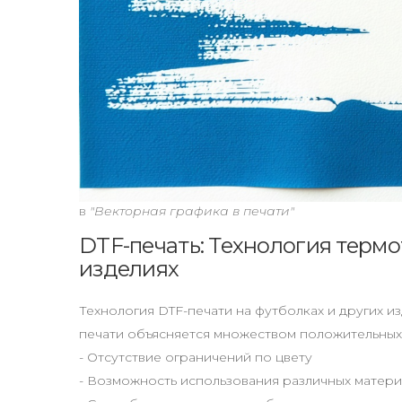
в
"Векторная графика в печати"
DTF-печать: Технология терм
изделиях
Технология DTF-печати на футболках и других 
печати объясняется множеством положительных 
- Отсутствие ограничений по цвету
- Возможность использования различных матер