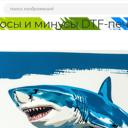
юсы и минусы DTF-печ