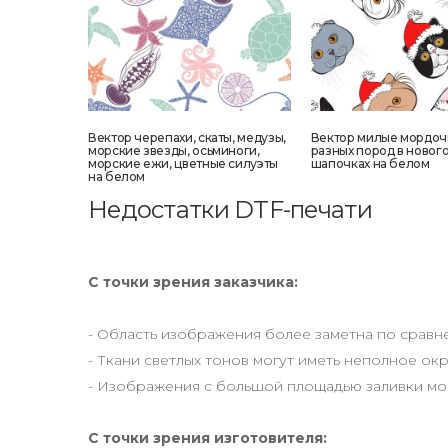
Вектор черепахи, скаты, медузы,
Вектор милые мордоч
морские звезды, осьминоги,
разных пород в новог
морские ежи, цветные силуэты
шапочках на белом
на белом
Недостатки DTF-печати
С точки зрения заказчика:
- Область изображения более заметна по срав
- Ткани светлых тонов могут иметь неполное о
- Изображения с большой площадью заливки мо
С точки зрения изготовителя: