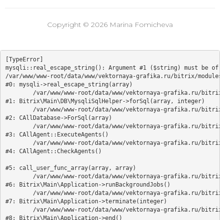
Copyright © 2026 Marina Fomicheva
[TypeError] 

mysqli::real_escape_string(): Argument #1 ($string) must be of 
/var/www/www-root/data/www/vektornaya-grafika.ru/bitrix/modules
#0: mysqli->real_escape_string(array)

	/var/www/www-root/data/www/vektornaya-grafika.ru/bitrix/modules/main/lib/db/mysqlisqlhelper.php:405

#1: Bitrix\Main\DB\MysqliSqlHelper->forSql(array, integer)

	/var/www/www-root/data/www/vektornaya-grafika.ru/bitrix/modules/main/classes/general/database.php:700

#2: CAllDatabase->ForSql(array)

	/var/www/www-root/data/www/vektornaya-grafika.ru/bitrix/modules/main/classes/general/agent.php:549

#3: CAllAgent::ExecuteAgents()

	/var/www/www-root/data/www/vektornaya-grafika.ru/bitrix/modules/main/classes/general/agent.php:357

#4: CAllAgent::CheckAgents()

#5: call_user_func_array(array, array)

	/var/www/www-root/data/www/vektornaya-grafika.ru/bitrix/modules/main/lib/application.php:818

#6: Bitrix\Main\Application->runBackgroundJobs()

	/var/www/www-root/data/www/vektornaya-grafika.ru/bitrix/modules/main/lib/application.php:377

#7: Bitrix\Main\Application->terminate(integer)

	/var/www/www-root/data/www/vektornaya-grafika.ru/bitrix/modules/main/lib/application.php:329

#8: Bitrix\Main\Application->end()
