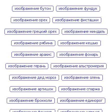
изображение бутон
изображение фундук
изображение орех
изображение фисташки
изображение грецкий орех
изображение миндаль
изображение рябина
изображение кешью
изображение арахис
изображение фонарь
изображение герань
изображение альстромерия
изображение дед мороз
изображение олень
изображение артишок
изображение спаржа
изображение брокколи
изображение единорог
изображение фенхель
изображение шпинат