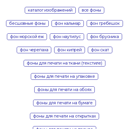
каталог изображений
все фоны
бесшовные фоны
фон кальмар
фон гребешок
фон морской еж
фон наутилус
фон брусника
фон черепаха
фон кипрей
фон скат
фоны для печати на ткани (текстиле)
фоны для печати на упаковке
фоны для печати на обоях
фоны для печати на бумаге
фоны для печати на открытках