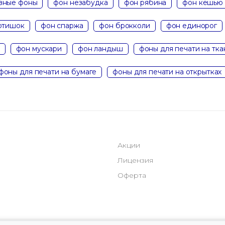
вные фоны
фон незабудка
фон рябина
фон кешью
ртишок
фон спаржа
фон брокколи
фон единорог
фон мускари
фон ландыш
фоны для печати на тка
фоны для печати на бумаге
фоны для печати на открытках
Акции
Лицензия
Оферта