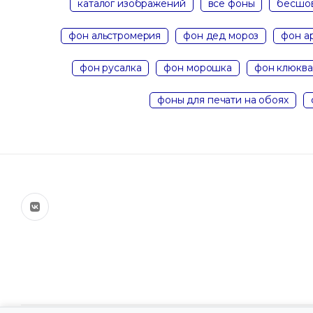
каталог изображений
все фоны
бесшо
фон альстромерия
фон дед мороз
фон а
фон русалка
фон морошка
фон клюква
фоны для печати на обоях