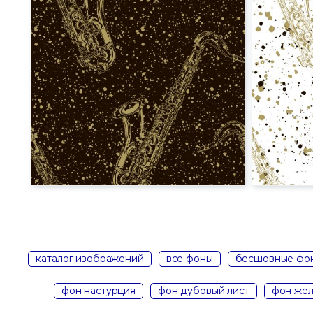
каталог изображений
все фоны
бесшовные фо
фон настурция
фон дубовый лист
фон жел