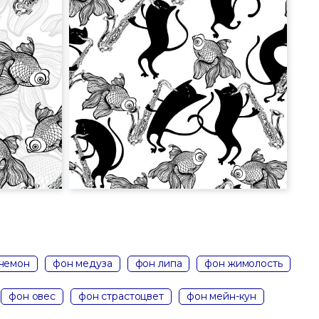
немон
фон медуза
фон липа
фон жимолость
фон овес
фон страстоцвет
фон мейн-кун