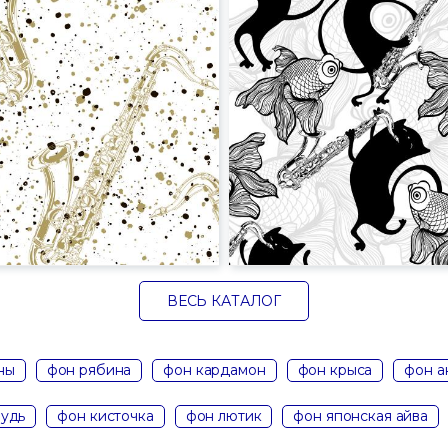
ВЕСЬ КАТАЛОГ
ны
фон рябина
фон кардамон
фон крыса
фон а
удь
фон кисточка
фон лютик
фон японская айва