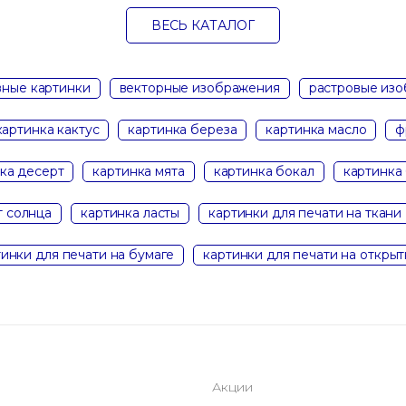
ВЕСЬ КАТАЛОГ
ные картинки
векторные изображения
растровые из
картинка кактус
картинка береза
картинка масло
ф
ка десерт
картинка мята
картинка бокал
картинка
т солнца
картинка ласты
картинки для печати на ткани 
тинки для печати на бумаге
картинки для печати на открыт
Акции