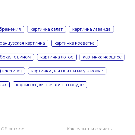
ображения
картинка салат
картинка лаванда
ранцузская картинка
картинка креветка
 бокал с вином
картинка лотос
картинка нарцисс
(текстиле)
картинки для печати на упаковке
ках
картинки для печати на посуде
Об авторе
Как купить и скачать