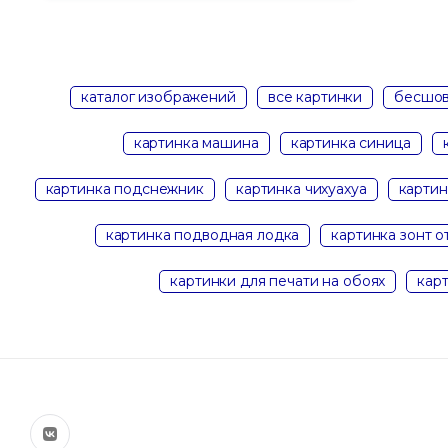
каталог изображений
все картинки
бесшов
картинка машина
картинка синица
картинка подснежник
картинка чихуахуа
картин
картинка подводная лодка
картинка зонт о
картинки для печати на обоях
кар