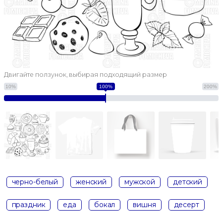
Двигайте ползунок, выбирая подходящий размер
10%
100%
200%
черно-белый
женский
мужской
детский
праздник
еда
бокал
вишня
десерт