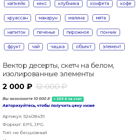
капкейк
кекс
клубника
конфета
кофе
круассан
макарун
малина
мята
напиток
печенье
пирожное
пончик
фрукт
чай
чашка
объект
элемент
Вектор десерты, скетч на белом,
изолированные элементы
2 000 ₽
12 000 ₽
Вы экономите 10 000 ₽
+ 200 ₽ на счет
Авторизуйтесь, чтобы получить цену ниже
Артикул:
52408439
Формат:
EPS, JPG
Тип:
не бесшовный