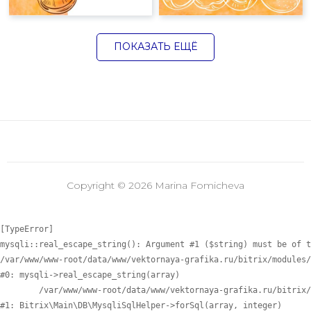
ПОКАЗАТЬ ЕЩЁ
Copyright © 2026 Marina Fomicheva
[TypeError] 

mysqli::real_escape_string(): Argument #1 ($string) must be of t
/var/www/www-root/data/www/vektornaya-grafika.ru/bitrix/modules/
#0: mysqli->real_escape_string(array)

	/var/www/www-root/data/www/vektornaya-grafika.ru/bitrix/modules/main/lib/db/mysqlisqlhelper.php:405

#1: Bitrix\Main\DB\MysqliSqlHelper->forSql(array, integer)
