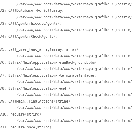
	/var/www/www-root/data/www/vektornaya-grafika.ru/bitrix/modules/main/classes/general/database.php:700

#2: CAllDatabase->ForSql(array)

	/var/www/www-root/data/www/vektornaya-grafika.ru/bitrix/modules/main/classes/general/agent.php:549

#3: CAllAgent::ExecuteAgents()

	/var/www/www-root/data/www/vektornaya-grafika.ru/bitrix/modules/main/classes/general/agent.php:357

#4: CAllAgent::CheckAgents()

#5: call_user_func_array(array, array)

	/var/www/www-root/data/www/vektornaya-grafika.ru/bitrix/modules/main/lib/application.php:818

#6: Bitrix\Main\Application->runBackgroundJobs()

	/var/www/www-root/data/www/vektornaya-grafika.ru/bitrix/modules/main/lib/application.php:377

#7: Bitrix\Main\Application->terminate(integer)

	/var/www/www-root/data/www/vektornaya-grafika.ru/bitrix/modules/main/lib/application.php:329

#8: Bitrix\Main\Application->end()

	/var/www/www-root/data/www/vektornaya-grafika.ru/bitrix/modules/main/classes/general/main.php:3708

#9: CAllMain::FinalActions(string)

	/var/www/www-root/data/www/vektornaya-grafika.ru/bitrix/modules/main/include/epilog_after.php:61

#10: require(string)

	/var/www/www-root/data/www/vektornaya-grafika.ru/bitrix/modules/main/include/epilog.php:3

#11: require_once(string)
