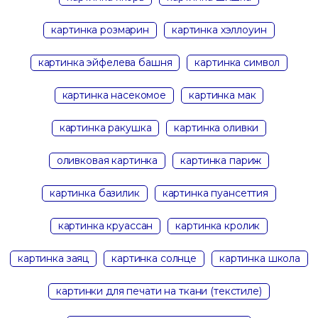
картинка розмарин
картинка хэллоуин
картинка эйфелева башня
картинка символ
картинка насекомое
картинка мак
картинка ракушка
картинка оливки
оливковая картинка
картинка париж
картинка базилик
картинка пуансеттия
картинка круассан
картинка кролик
картинка заяц
картинка солнце
картинка школа
картинки для печати на ткани (текстиле)