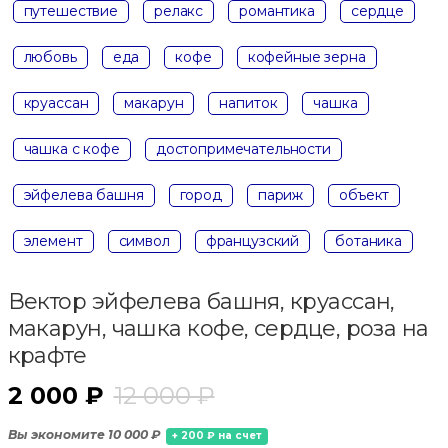
путешествие
релакс
романтика
сердце
любовь
еда
кофе
кофейные зерна
круассан
макарун
напиток
чашка
чашка с кофе
достопримечательности
эйфелева башня
город
париж
объект
элемент
символ
французский
ботаника
Вектор эйфелева башня, круассан,
макарун, чашка кофе, сердце, роза на
крафте
2 000 ₽
12 000 ₽
Вы экономите 10 000 ₽
+ 200 ₽ на счет