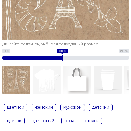
Двигайте ползунок, выбирая подходящий размер
10%
100%
200%
цветной
женский
мужской
детский
цветок
цветочный
роза
отпуск