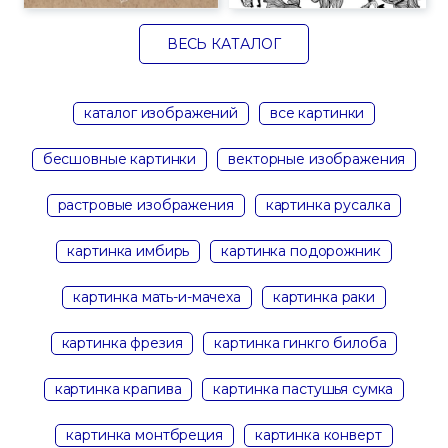
ВЕСЬ КАТАЛОГ
каталог изображений
все картинки
бесшовные картинки
векторные изображения
растровые изображения
картинка русалка
картинка имбирь
картинка подорожник
картинка мать-и-мачеха
картинка раки
картинка фрезия
картинка гинкго билоба
картинка крапива
картинка пастушья сумка
картинка монтбреция
картинка конверт