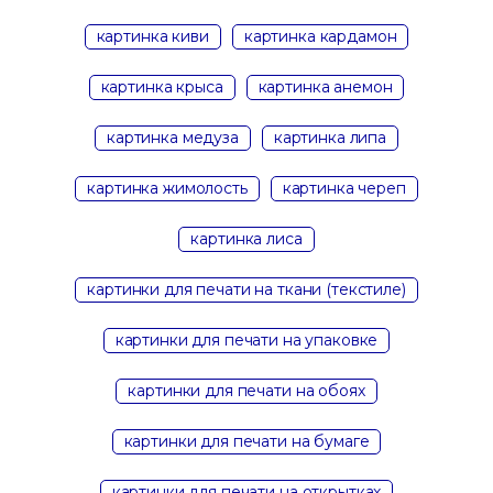
картинка киви
картинка кардамон
картинка крыса
картинка анемон
картинка медуза
картинка липа
картинка жимолость
картинка череп
картинка лиса
картинки для печати на ткани (текстиле)
картинки для печати на упаковке
картинки для печати на обоях
картинки для печати на бумаге
картинки для печати на открытках