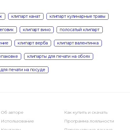
к
клипарт канат
клипарт кулинарные травы
еговик
клипарт вино
полосатый клипарт
ение
клипарт верба
клипарт валентинка
упаковке
клипарты для печати на обоях
для печати на посуде
Об авторе
Как купить и скачать
Использование
Программа лояльности
Контакты
Персональные данные