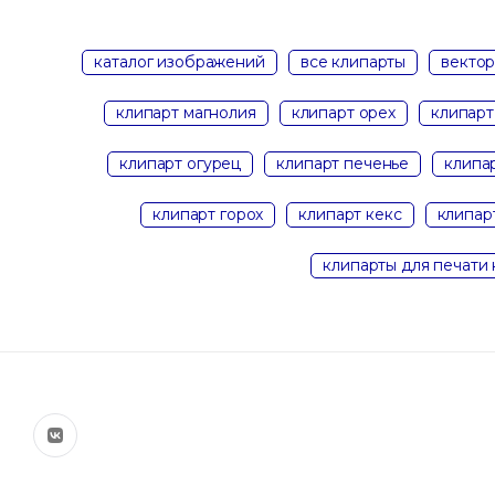
каталог изображений
все клипарты
векто
клипарт магнолия
клипарт орех
клипарт
клипарт огурец
клипарт печенье
клипа
клипарт горох
клипарт кекс
клипарт
клипарты для печати 