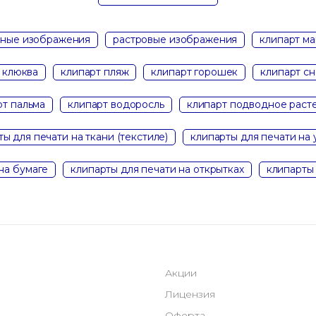
рные изображения
растровые изображения
клипарт ма
 клюква
клипарт пляж
клипарт горошек
клипарт сн
рт пальма
клипарт водоросль
клипарт подводное раст
ы для печати на ткани (текстиле)
клипарты для печати на 
на бумаге
клипарты для печати на открытках
клипарты 
Акции
Лицензия
Оферта