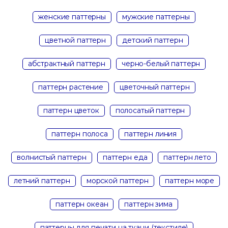
женские паттерны
мужские паттерны
цветной паттерн
детский паттерн
абстрактный паттерн
черно-белый паттерн
паттерн растение
цветочный паттерн
паттерн цветок
полосатый паттерн
паттерн полоса
паттерн линия
волнистый паттерн
паттерн еда
паттерн лето
летний паттерн
морской паттерн
паттерн море
паттерн океан
паттерн зима
паттерны для печати на ткани (текстиле)