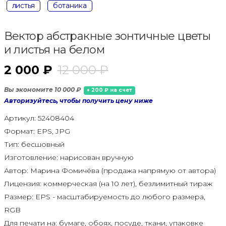
листья
ботаника
Вектор абстракные зонтичные цветы
и листья на белом
2 000 ₽
12 000 ₽
Вы экономите 10 000 ₽
+ 200 ₽ на счет
Авторизуйтесь, чтобы получить цену ниже
Артикул:
52408404
Формат:
EPS, JPG
Тип:
бесшовный
Изготовление:
нарисован вручную
Автор:
Марина Фомичёва (продажа напрямую от автора)
Лицензия:
коммерческая (на 10 лет), безлимитный тираж
Размер:
EPS - масштабируемость до любого размера,
RGB
Для печати на:
бумаге, обоях, посуде, ткани, упаковке