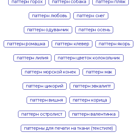
паттерн горох
паттерн собака
паттерн пляж
паттерн любовь
паттерн снег
паттерн одуванчик
паттерн осень
паттерн ромашка
паттерн клевер
паттерн якорь
паттерн лилия
паттерн цветок колокольчик
паттерн морской конек
паттерн мак
паттерн цикорий
паттерн эвкалипт
паттерн вишня
паттерн корица
паттерн остролист
паттерн валентинка
паттерны для печати на ткани (текстиле)