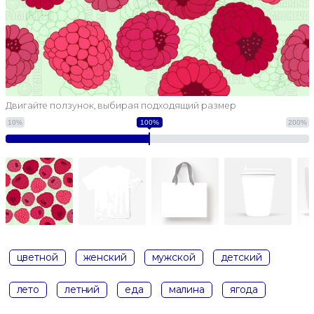
Двигайте ползунок, выбирая подходящий размер
10%
100%
200%
цветной
женский
мужской
детский
лето
летний
еда
малина
ягода