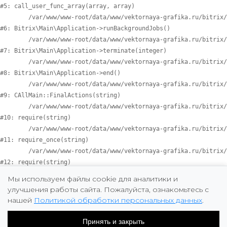
#5: call_user_func_array(array, array)

	/var/www/www-root/data/www/vektornaya-grafika.ru/bitrix/modules/main/lib/application.php:818

#6: Bitrix\Main\Application->runBackgroundJobs()

	/var/www/www-root/data/www/vektornaya-grafika.ru/bitrix/modules/main/lib/application.php:377

#7: Bitrix\Main\Application->terminate(integer)

	/var/www/www-root/data/www/vektornaya-grafika.ru/bitrix/modules/main/lib/application.php:329

#8: Bitrix\Main\Application->end()

	/var/www/www-root/data/www/vektornaya-grafika.ru/bitrix/modules/main/classes/general/main.php:3708

#9: CAllMain::FinalActions(string)

	/var/www/www-root/data/www/vektornaya-grafika.ru/bitrix/modules/main/include/epilog_after.php:61

#10: require(string)

	/var/www/www-root/data/www/vektornaya-grafika.ru/bitrix/modules/main/include/epilog.php:3

#11: require_once(string)

	/var/www/www-root/data/www/vektornaya-grafika.ru/bitrix/footer.php:4

#12: require(string)

	/var/www/www-root/data/www/vektornaya-grafika.ru/catalog/index.php:464

Мы используем файлы cookie для аналитики и
#13: include_once(string)

улучшения работы сайта. Пожалуйста, ознакомьтесь с
	/var/www/www-root/data/www/vektornaya-grafika.ru/bitrix/modules/main/include/urlrewrite.php:128

нашей
Политикой обработки персональных данных
.
#14: include_once(string)

	/var/www/www-root/data/www/vektornaya-grafika.ru/bitrix/urlrewrite.php:2

Принять и закрыть