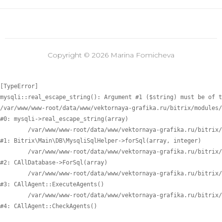
Copyright © 2026 Marina Fomicheva
[TypeError] 

mysqli::real_escape_string(): Argument #1 ($string) must be of t
/var/www/www-root/data/www/vektornaya-grafika.ru/bitrix/modules/
#0: mysqli->real_escape_string(array)

	/var/www/www-root/data/www/vektornaya-grafika.ru/bitrix/modules/main/lib/db/mysqlisqlhelper.php:405

#1: Bitrix\Main\DB\MysqliSqlHelper->forSql(array, integer)

	/var/www/www-root/data/www/vektornaya-grafika.ru/bitrix/modules/main/classes/general/database.php:700

#2: CAllDatabase->ForSql(array)

	/var/www/www-root/data/www/vektornaya-grafika.ru/bitrix/modules/main/classes/general/agent.php:549

#3: CAllAgent::ExecuteAgents()

	/var/www/www-root/data/www/vektornaya-grafika.ru/bitrix/modules/main/classes/general/agent.php:357

#4: CAllAgent::CheckAgents()
