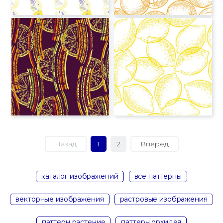
Назад
1
2
Вперед
каталог изображений
все паттерны
векторные изображения
растровые изображения
паттерн растение
паттерн орхидея