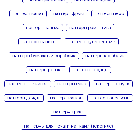
паттерн канат
паттерн фрукт
паттерн перо
паттерн пальма
паттерн романтика
паттерн напиток
паттерн путешествие
паттерн бумажный кораблик
паттерн кораблик
паттерн релакс
паттерн сердце
паттерн снежинка
паттерн елка
паттерн отпуск
паттерн дождь
паттерн капля
паттерн апельсин
паттерн трава
паттерны для печати на ткани (текстиле)