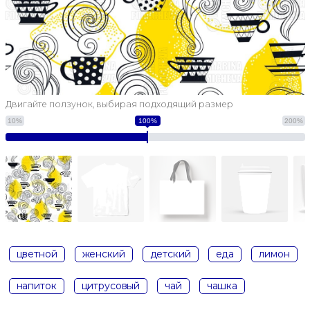
Двигайте ползунок, выбирая подходящий размер
10%
100%
200%
цветной
женский
детский
еда
лимон
напиток
цитрусовый
чай
чашка