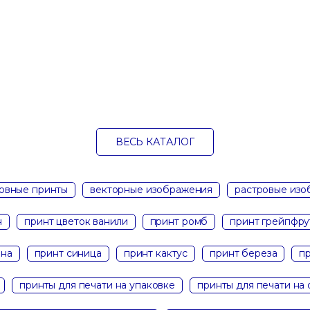
ВЕСЬ КАТАЛОГ
овные принты
векторные изображения
растровые из
н
принт цветок ванили
принт ромб
принт грейпфру
ина
принт синица
принт кактус
принт береза
п
принты для печати на упаковке
принты для печати на 