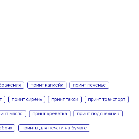
ображения
принт капкейк
принт печенье
т
принт сирень
принт такси
принт транспорт
ринт масло
принт креветка
принт подснежник
обоях
принты для печати на бумаге