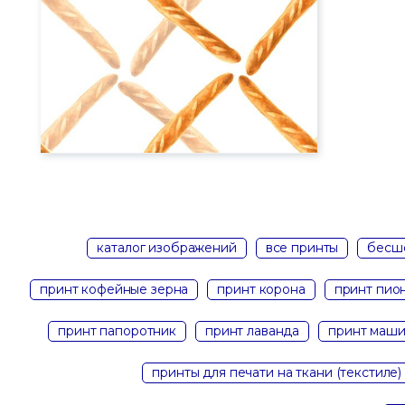
каталог изображений
все принты
бесш
принт кофейные зерна
принт корона
принт пио
принт папоротник
принт лаванда
принт маш
принты для печати на ткани (текстиле)