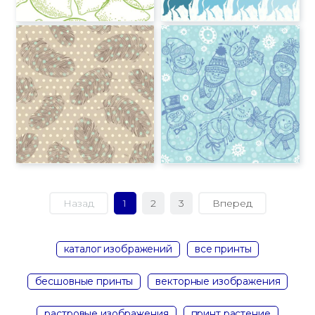
Назад
1
2
3
Вперед
каталог изображений
все принты
бесшовные принты
векторные изображения
растровые изображения
принт растение