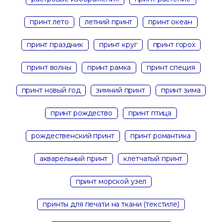
принт лето
летний принт
принт океан
принт праздник
принт круг
принт горох
принт волны
принт рамка
принт специя
принт новый год
зимний принт
принт зима
принт рождество
принт птица
рождественский принт
принт романтика
акварельный принт
клетчатый принт
принт морской узел
принты для печати на ткани (текстиле)