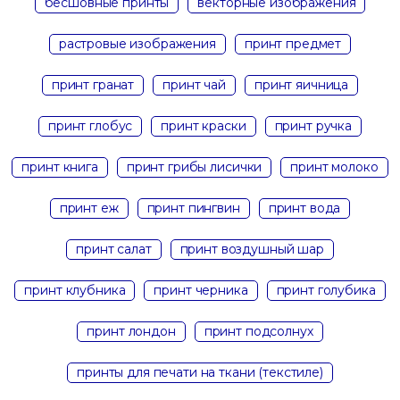
бесшовные принты
векторные изображения
растровые изображения
принт предмет
принт гранат
принт чай
принт яичница
принт глобус
принт краски
принт ручка
принт книга
принт грибы лисички
принт молоко
принт еж
принт пингвин
принт вода
принт салат
принт воздушный шар
принт клубника
принт черника
принт голубика
принт лондон
принт подсолнух
принты для печати на ткани (текстиле)