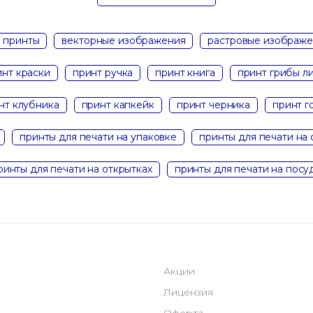
 принты
векторные изображения
растровые изображ
инт краски
принт ручка
принт книга
принт грибы л
нт клубника
принт капкейк
принт черника
принт г
принты для печати на упаковке
принты для печати на 
ринты для печати на открытках
принты для печати на посу
Акции
Лицензия