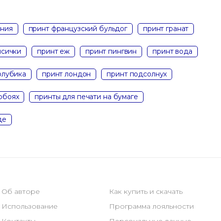
ения
принт французский бульдог
принт гранат
исички
принт еж
принт пингвин
принт вода
олубика
принт лондон
принт подсолнух
обоях
принты для печати на бумаге
де
Об авторе
Как купить и скачать
Использование
Программа лояльности