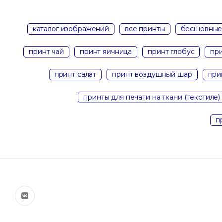
каталог изображений
все принты
бесшовные
принт чай
принт яичница
принт глобус
пр
принт салат
принт воздушный шар
при
принты для печати на ткани (текстиле)
п