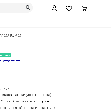
 молоко
на счет
ь цену ниже
ручную
одажа напрямую от автора)
10 лет), безлимитный тираж
ость до любого размера, RGB