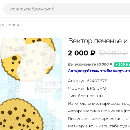
бражения
Вектор печенье и
2 000 ₽
12 000 ₽
Вы экономите 10 000 ₽
+ 200 ₽ 
Авторизуйтесь, чтобы получит
Артикул:
52407878
Формат:
EPS, JPG
Тип:
бесшовный
Изготовление:
нарисован в
Автор:
Марина Фомичёва (пр
Лицензия:
коммерческая (на 
Размер:
EPS - масштабируем