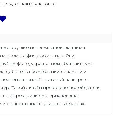
, посуде, ткани, упаковке
тные круглые печенья с шоколадными
в мягком графическом стиле. Они
голубом фоне, украшенном абстрактными
ые добавляют композиции динамики и
ыполнена в теплой цветовой палитре с
стур. Такой дизайн прекрасно подойдет для
здания рекламных материалов для
 использования в кулинарных блогах.