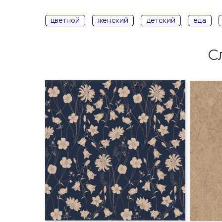
цветной
женский
детский
еда
С