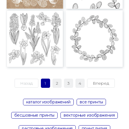
Назад
1
2
3
4
Вперед
каталог изображений
все принты
бесшовные принты
векторные изображения
растровые изображения
принт лилия