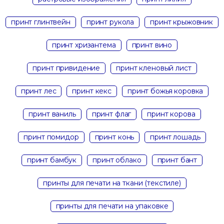
принт глинтвейн
принт рукола
принт крыжовник
принт хризантема
принт вино
принт привидение
принт кленовый лист
принт лес
принт кекс
принт божья коровка
принт ваниль
принт флаг
принт корова
принт помидор
принт конь
принт лошадь
принт бамбук
принт облако
принт бант
принты для печати на ткани (текстиле)
принты для печати на упаковке