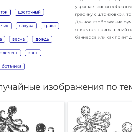
украшает зигзагообразны
еток
цветочный
графику с штриховкой, т
Данное изображение ручн
нчик
сакура
трава
открыток, приглашений н
баннеров или как принт д
а
весна
дождь
элемент
зонт
ботаника
лучайные изображения по те