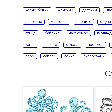
черно-белый
женский
детский
цв
растение
магнолия
нарцисс
одува
птица
бабочка
насекомое
гирлянд
капля
солнце
объект
предмет
перо
сапоги
лейка
скворечник
С