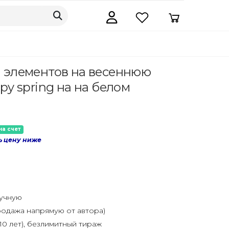
я элементов на весеннюю
py spring на на белом
на счет
ь цену ниже
ручную
одажа напрямую от автора)
10 лет), безлимитный тираж