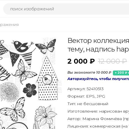
бражения
Вектор коллекци
тему, надпись hap
2 000 ₽
12 000 ₽
Вы экономите 10 000 ₽
+ 200 ₽ 
Авторизуйтесь, чтобы получит
Артикул:
52410513
Формат:
EPS, JPG
Тип:
не бесшовный
Изготовление:
нарисован в
Автор:
Марина Фомичёва (пр
Лицензия:
коммерческая (на 