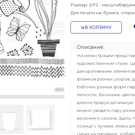
Размер:
EPS - масштабируем
Для печати на:
бумаге, откры
В КОРЗИНУ
Описание:
На иллюстрации представ
художественном стиле. Це
декоративными элементам
флажков разных узоров, 
бабочек разных форм пар
200%
легкости. Весенние цвет
демонстрируя детальную 
можно увидеть пару рези
весеннего сезона. Здесь 
солнце с лучами, лейка д
сидит на гирлянде, добав