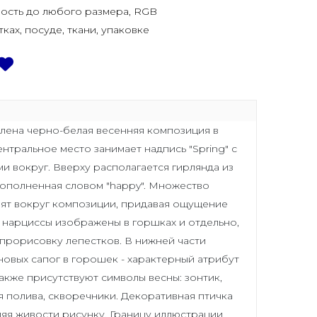
ость до любого размера, RGB
тках, посуде, ткани, упаковке
лена черно-белая весенняя композиция в
нтральное место занимает надпись "Spring" с
и вокруг. Вверху располагается гирлянда из
дополненная словом "happy". Множество
ят вокруг композиции, придавая ощущение
ы нарциссы изображены в горшках и отдельно,
прорисовку лепестков. В нижней части
новых сапог в горошек - характерный атрибут
также присутствуют символы весны: зонтик,
ля полива, скворечники. Декоративная птичка
ляя живости рисунку. Границу иллюстрации