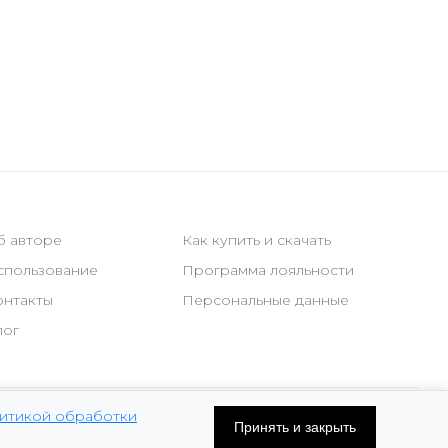
б авторе
Как купить и скачать
спользование
Программа лояльности
онтакты
Персональные данные
лог
итикой обработки
Принять и закрыть