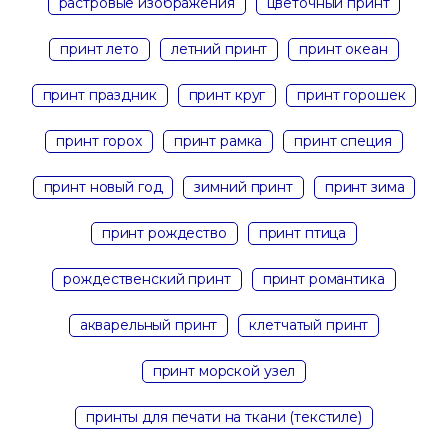
растровые изображения
цветочный принт
принт лето
летний принт
принт океан
принт праздник
принт круг
принт горошек
принт горох
принт рамка
принт специя
принт новый год
зимний принт
принт зима
принт рождество
принт птица
рождественский принт
принт романтика
акварельный принт
клетчатый принт
принт морской узел
принты для печати на ткани (текстиле)