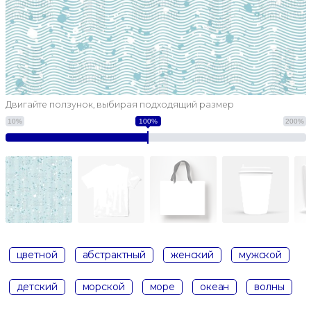
Двигайте ползунок, выбирая подходящий размер
10%
100%
200%
цветной
абстрактный
женский
мужской
детский
морской
море
океан
волны