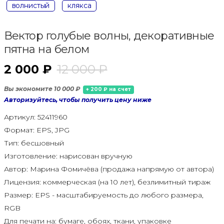
волнистый
клякса
Вектор голубые волны, декоративные
пятна на белом
2 000 ₽
12 000 ₽
Вы экономите 10 000 ₽
+ 200 ₽ на счет
Авторизуйтесь, чтобы получить цену ниже
Артикул:
52411960
Формат:
EPS, JPG
Тип:
бесшовный
Изготовление:
нарисован вручную
Автор:
Марина Фомичёва (продажа напрямую от автора)
Лицензия:
коммерческая (на 10 лет), безлимитный тираж
Размер:
EPS - масштабируемость до любого размера,
RGB
Для печати на:
бумаге, обоях, ткани, упаковке