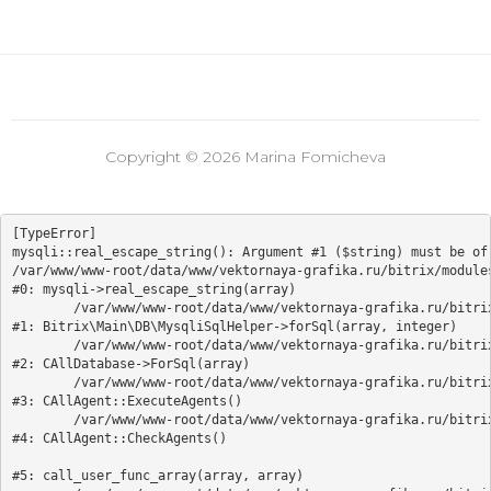
Copyright © 2026 Marina Fomicheva
[TypeError] 

mysqli::real_escape_string(): Argument #1 ($string) must be of 
/var/www/www-root/data/www/vektornaya-grafika.ru/bitrix/modules
#0: mysqli->real_escape_string(array)

	/var/www/www-root/data/www/vektornaya-grafika.ru/bitrix/modules/main/lib/db/mysqlisqlhelper.php:405

#1: Bitrix\Main\DB\MysqliSqlHelper->forSql(array, integer)

	/var/www/www-root/data/www/vektornaya-grafika.ru/bitrix/modules/main/classes/general/database.php:700

#2: CAllDatabase->ForSql(array)

	/var/www/www-root/data/www/vektornaya-grafika.ru/bitrix/modules/main/classes/general/agent.php:549

#3: CAllAgent::ExecuteAgents()

	/var/www/www-root/data/www/vektornaya-grafika.ru/bitrix/modules/main/classes/general/agent.php:357

#4: CAllAgent::CheckAgents()

#5: call_user_func_array(array, array)
