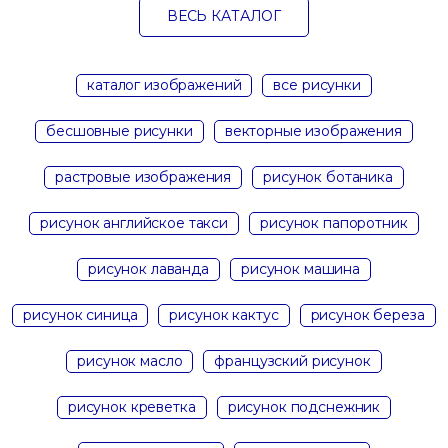
ВЕСЬ КАТАЛОГ
каталог изображений
все рисунки
бесшовные рисунки
векторные изображения
растровые изображения
рисунок ботаника
рисунок английское такси
рисунок папоротник
рисунок лаванда
рисунок машина
рисунок синица
рисунок кактус
рисунок береза
рисунок масло
французский рисунок
рисунок креветка
рисунок подснежник