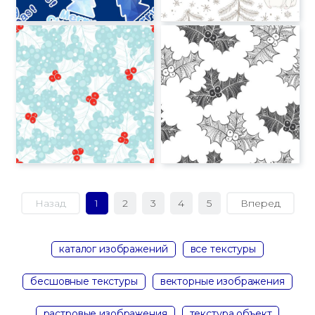
Назад
1
2
3
4
5
Вперед
каталог изображений
все текстуры
бесшовные текстуры
векторные изображения
растровые изображения
текстура объект