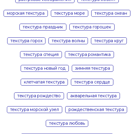
морская текстура
текстура море
текстура океан
текстура праздник
текстура горошек
текстура горох
текстура волны
текстура круг
текстура специя
текстура романтика
текстура новый год
зимняя текстура
клетчатая текстура
текстура сердце
текстура рождество
акварельная текстура
текстура морской узел
рождественская текстура
текстура любовь