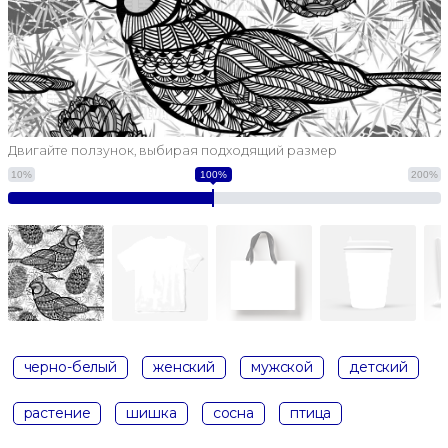
Двигайте ползунок, выбирая подходящий размер
10%
100%
200%
черно-белый
женский
мужской
детский
растение
шишка
сосна
птица