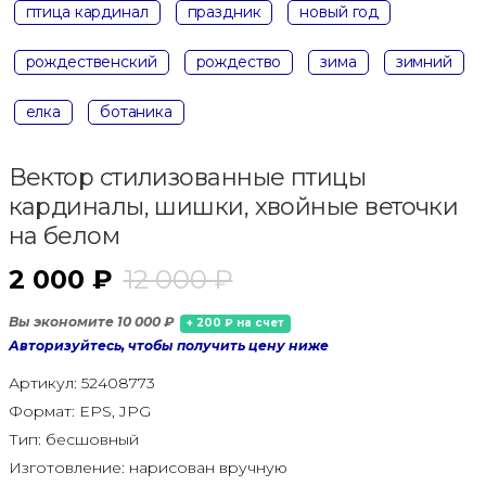
птица кардинал
праздник
новый год
рождественский
рождество
зима
зимний
елка
ботаника
Вектор стилизованные птицы
кардиналы, шишки, хвойные веточки
на белом
2 000 ₽
12 000 ₽
Вы экономите 10 000 ₽
+ 200 ₽ на счет
Авторизуйтесь, чтобы получить цену ниже
Артикул:
52408773
Формат:
EPS, JPG
Тип:
бесшовный
Изготовление:
нарисован вручную