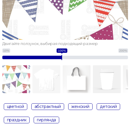
Двигайте ползунок, выбирая подходящий размер
10%
100%
200%
цветной
абстрактный
женский
детский
праздник
гирлянда