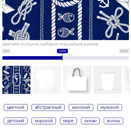
Двигайте ползунок, выбирая подходящий размер
10%
100%
200%
цветной
абстрактный
женский
мужской
детский
морской
море
океан
волны