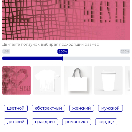
Двигайте ползунок, выбирая подходящий размер
10%
100%
200%
цветной
абстрактный
женский
мужской
детский
праздник
романтика
сердце