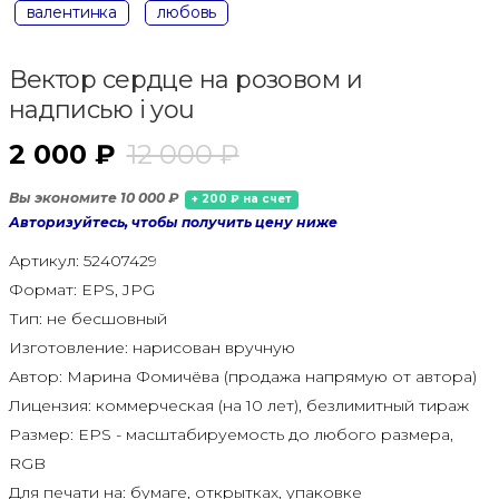
валентинка
любовь
Вектор сердце на розовом и
надписью i you
2 000 ₽
12 000 ₽
Вы экономите 10 000 ₽
+ 200 ₽ на счет
Авторизуйтесь, чтобы получить цену ниже
Артикул:
52407429
Формат:
EPS, JPG
Тип:
не бесшовный
Изготовление:
нарисован вручную
Автор:
Марина Фомичёва (продажа напрямую от автора)
Лицензия:
коммерческая (на 10 лет), безлимитный тираж
Размер:
EPS - масштабируемость до любого размера,
RGB
Для печати на:
бумаге, открытках, упаковке