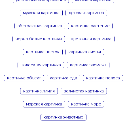
мужская картинка
детская картинка
абстрактная картинка
картинка растение
черно-белые картинки
цветочная картинка
картинка цветок
картинка листья
полосатая картинка
картинка элемент
картинка объект
картинка еда
картинка полоса
картинка линия
волнистая картинка
морская картинка
картинка море
картинка животные