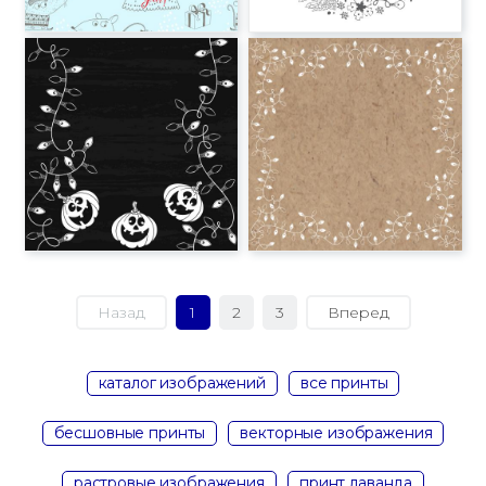
Назад
1
2
3
Вперед
каталог изображений
все принты
бесшовные принты
векторные изображения
растровые изображения
принт лаванда