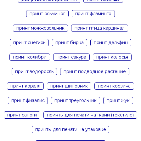
принт осьминог
принт фламинго
принт можжевельник
принт птица кардинал
принт снегирь
принт бирка
принт дельфин
принт колибри
принт сакура
принт колосья
принт водоросль
принт подводное растение
принт коралл
принт шиповник
принт корзина
принт физалис
принт треугольник
принт жук
принт сапоги
принты для печати на ткани (текстиле)
принты для печати на упаковке