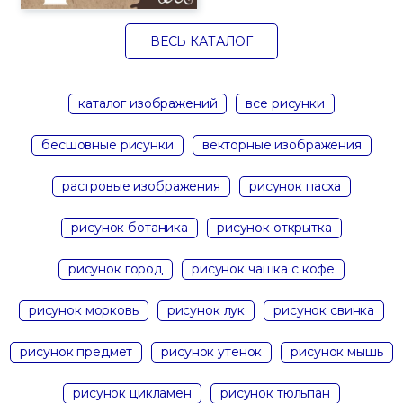
ВЕСЬ КАТАЛОГ
каталог изображений
все рисунки
бесшовные рисунки
векторные изображения
растровые изображения
рисунок пасха
рисунок ботаника
рисунок открытка
рисунок город
рисунок чашка с кофе
рисунок морковь
рисунок лук
рисунок свинка
рисунок предмет
рисунок утенок
рисунок мышь
рисунок цикламен
рисунок тюльпан