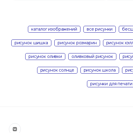
каталог изображений
все рисунки
бесш
рисунок шишка
рисунок розмарин
рисунок хэл
рисунок оливки
оливковый рисунок
рису
рисунок солнце
рисунок школа
рис
рисунки для печати