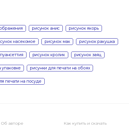
зображения
рисунок анис
рисунок якорь
сунок насекомое
рисунок мак
рисунок ракушка
 пуансеттия
рисунок кролик
рисунок заяц
а упаковке
рисунки для печати на обоях
ля печати на посуде
Об авторе
Как купить и скачать