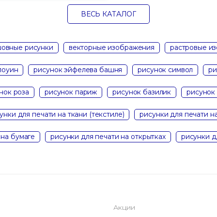
ВЕСЬ КАТАЛОГ
овные рисунки
векторные изображения
растровые и
лоуин
рисунок эйфелева башня
рисунок символ
ри
нок роза
рисунок париж
рисунок базилик
рисунок
унки для печати на ткани (текстиле)
рисунки для печати н
 на бумаге
рисунки для печати на открытках
рисунки д
Акции