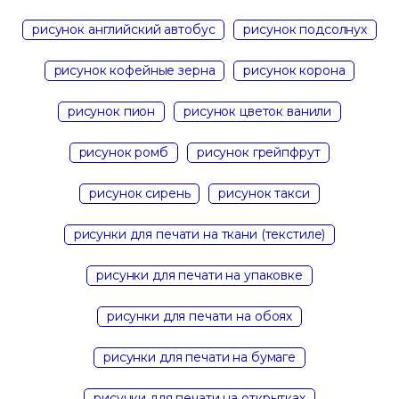
рисунок английский автобус
рисунок подсолнух
рисунок кофейные зерна
рисунок корона
рисунок пион
рисунок цветок ванили
рисунок ромб
рисунок грейпфрут
рисунок сирень
рисунок такси
рисунки для печати на ткани (текстиле)
рисунки для печати на упаковке
рисунки для печати на обоях
рисунки для печати на бумаге
рисунки для печати на открытках