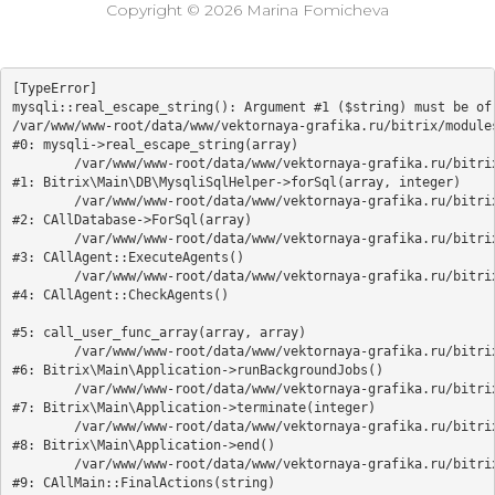
Copyright © 2026 Marina Fomicheva
[TypeError] 

mysqli::real_escape_string(): Argument #1 ($string) must be of 
/var/www/www-root/data/www/vektornaya-grafika.ru/bitrix/modules
#0: mysqli->real_escape_string(array)

	/var/www/www-root/data/www/vektornaya-grafika.ru/bitrix/modules/main/lib/db/mysqlisqlhelper.php:405

#1: Bitrix\Main\DB\MysqliSqlHelper->forSql(array, integer)

	/var/www/www-root/data/www/vektornaya-grafika.ru/bitrix/modules/main/classes/general/database.php:700

#2: CAllDatabase->ForSql(array)

	/var/www/www-root/data/www/vektornaya-grafika.ru/bitrix/modules/main/classes/general/agent.php:549

#3: CAllAgent::ExecuteAgents()

	/var/www/www-root/data/www/vektornaya-grafika.ru/bitrix/modules/main/classes/general/agent.php:357

#4: CAllAgent::CheckAgents()

#5: call_user_func_array(array, array)

	/var/www/www-root/data/www/vektornaya-grafika.ru/bitrix/modules/main/lib/application.php:818

#6: Bitrix\Main\Application->runBackgroundJobs()

	/var/www/www-root/data/www/vektornaya-grafika.ru/bitrix/modules/main/lib/application.php:377

#7: Bitrix\Main\Application->terminate(integer)

	/var/www/www-root/data/www/vektornaya-grafika.ru/bitrix/modules/main/lib/application.php:329

#8: Bitrix\Main\Application->end()

	/var/www/www-root/data/www/vektornaya-grafika.ru/bitrix/modules/main/classes/general/main.php:3708

#9: CAllMain::FinalActions(string)
